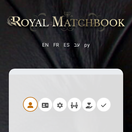
EN
FR
ES
עב
ру